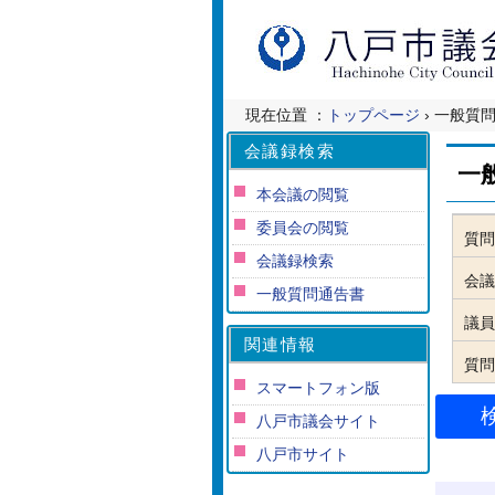
現在位置 ：
トップページ
› 一般質
会議録検索
一
本会議の閲覧
委員会の閲覧
質問
会議録検索
会議
一般質問通告書
議員
関連情報
質問
スマートフォン版
八戸市議会サイト
八戸市サイト