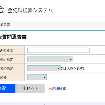
問通告書
般質問通告書
内容検索
名の指定
(*は現職を表す)
名の指定
区分
詳細検索