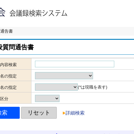
問通告書
般質問通告書
内容検索
名の指定
(*は現職を表す)
名の指定
区分
詳細検索