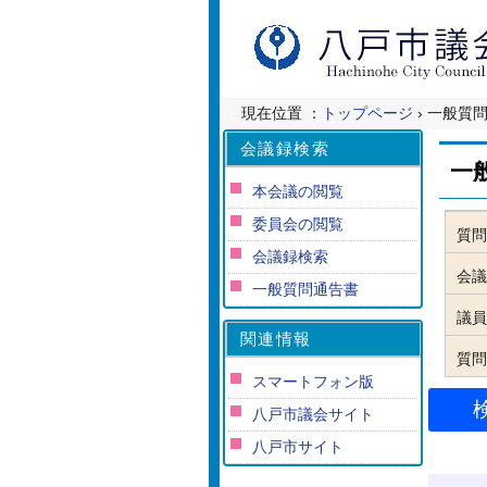
現在位置 ：
トップページ
› 一般質
会議録検索
一
本会議の閲覧
委員会の閲覧
質問
会議録検索
会議
一般質問通告書
議員
関連情報
質問
スマートフォン版
八戸市議会サイト
八戸市サイト