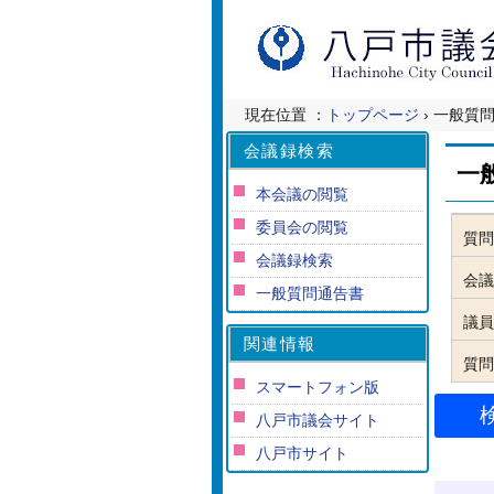
現在位置 ：
トップページ
› 一般質
会議録検索
一
本会議の閲覧
委員会の閲覧
質問
会議録検索
会議
一般質問通告書
議員
関連情報
質問
スマートフォン版
八戸市議会サイト
八戸市サイト