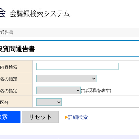
問通告書
般質問通告書
内容検索
名の指定
(*は現職を表す)
名の指定
区分
詳細検索