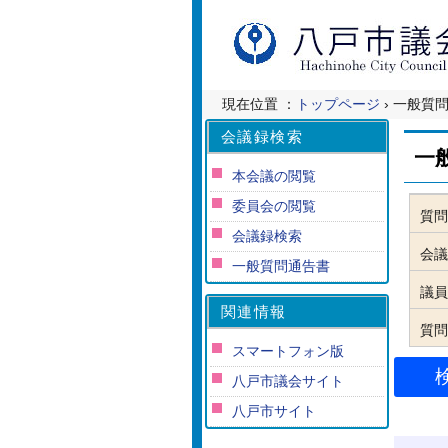
現在位置 ：
トップページ
› 一般質
会議録検索
一
本会議の閲覧
委員会の閲覧
質問
会議録検索
会議
一般質問通告書
議員
関連情報
質問
スマートフォン版
八戸市議会サイト
八戸市サイト