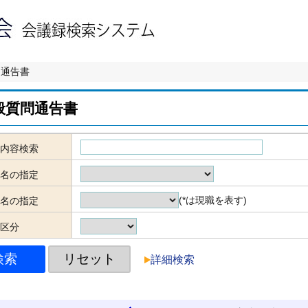
問通告書
般質問通告書
内容検索
名の指定
(*は現職を表す)
名の指定
区分
詳細検索