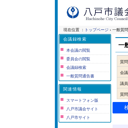
現在位置 ：
トップページ
› 一般質
会議録検索
一
本会議の閲覧
委員会の閲覧
質問
会議録検索
会議
一般質問通告書
議員
関連情報
質問
スマートフォン版
八戸市議会サイト
八戸市サイト