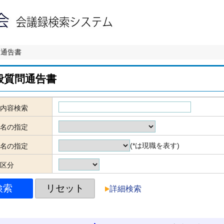
問通告書
般質問通告書
内容検索
名の指定
(*は現職を表す)
名の指定
区分
詳細検索